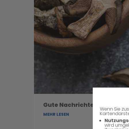
Gute Nachrichten für Kaffe
Wenn Sie zus
Kartendarste
MEHR LESEN
Nutzungs
wird umge