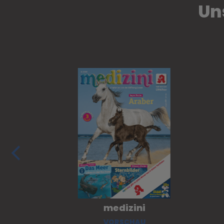
Un
medizini
VORSCHAU