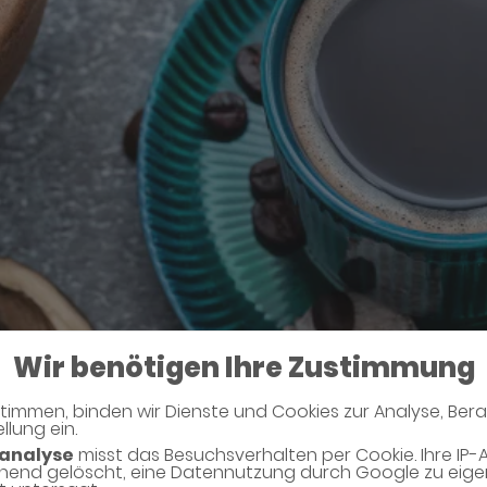
Wir benötigen Ihre Zustimmung
efans
timmen, binden wir Dienste und Cookies zur Analyse, Ber
llung ein.
analyse
misst das Besuchsverhalten per Cookie. Ihre IP-
hend gelöscht, eine Datennutzung durch Google zu eig