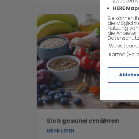
Zwecken is
HERE Map
Sie können I
die Möglichk
Nutzung von 
die Anbieter 
Datenschutzh
Websiteana
Karten (Her
Ablehn
Sich gesund ernähren
MEHR LESEN