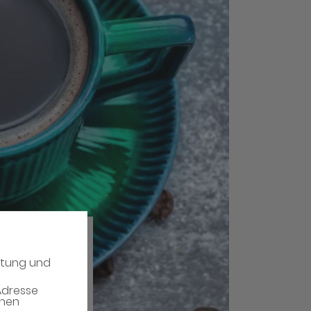
atung und
Adresse
enen