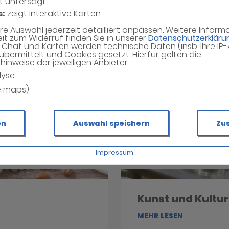
t untersagt.
s:
zeigt interaktive Karten.
hre Auswahl jederzeit detailliert anpassen. Weitere Infor
eit zum Widerruf finden Sie in unserer
Datenschutzerkläru
Chat und Karten werden technische Daten (insb. Ihre IP
übermittelt und Cookies gesetzt. Hierfür gelten die
inweise der jeweiligen Anbieter.
lyse
e maps)
en
Auswahl speichern
Zu
Impressum
Kunst und Kultur
MEHR LESEN