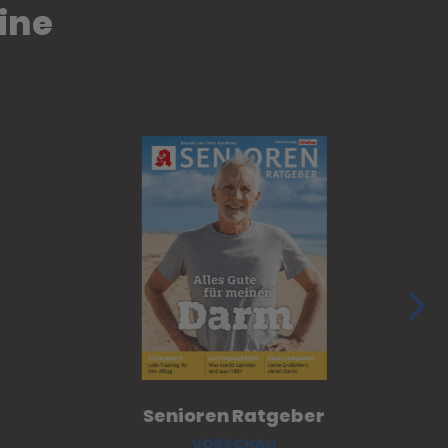
ine
Senioren Ratgeber
VORSCHAU