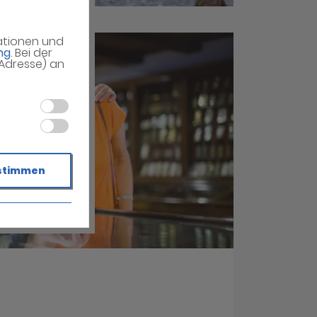
mationen und
ng
. Bei der
-Adresse) an
stimmen